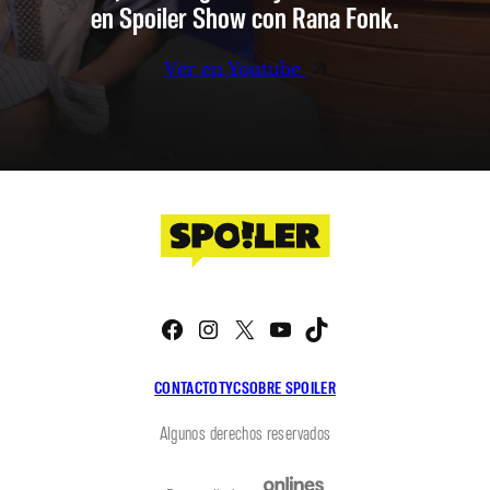
en Spoiler Show con Rana Fonk.
Ver en Youtube
Facebook
Instagram
X
YouTube
TikTok
CONTACTO
TYC
SOBRE SPOILER
Algunos derechos reservados