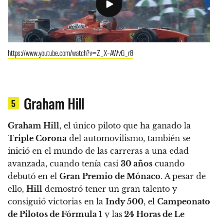
https://www.youtube.com/watch?v=Z_X-AWvG_r8
Graham Hill
5
Graham Hill
, el único piloto que ha ganado la
Triple Corona
del automovilismo, también se
inició en el mundo de las carreras a una edad
avanzada, cuando tenía casi
30 años
cuando
debutó en el
Gran Premio de Mónaco
. A pesar de
ello,
Hill
demostró tener un gran talento y
consiguió victorias en la
Indy 500
, el
Campeonato
de Pilotos de Fórmula 1
y las
24 Horas de Le