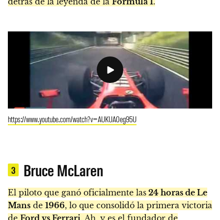
detrás de la leyenda de la
Fórmula 1
.
https://www.youtube.com/watch?v=AUKUA0eg95U
Bruce McLaren
3
El piloto que ganó oficialmente las
24 horas de Le
Mans
de
1966
, lo que consolidó la primera victoria
de
Ford vs Ferrari
. Ah, y es el fundador de