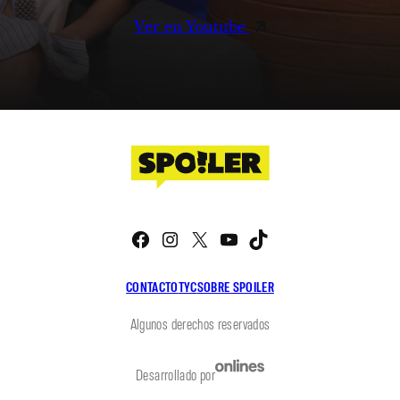
Ver en Youtube
Facebook
Instagram
X
YouTube
TikTok
CONTACTO
TYC
SOBRE SPOILER
Algunos derechos reservados
Desarrollado por