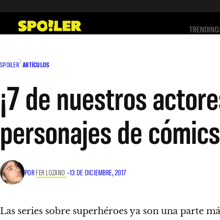
Saltar
al
TRENDING
contenido
SPOILER
ARTÍCULOS
¡7 de nuestros actore
personajes de cómics
POR
FER LOZANO
–
13 DE DICIEMBRE, 2017
Las series sobre superhéroes ya son una parte má