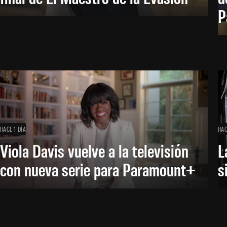
P
HACE 1 DÍA
HAC
Viola Davis vuelve a la televisión
L
con nueva serie para Paramount+
s