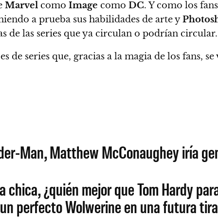
de
Marvel
como
Image
como
DC
. Y como
los fan
niendo a prueba sus habilidades de arte y
Photos
s de las series que ya circulan o podrían circular
.
ces de series que, gracias a la magia de los fans,
Spider-Man, Matthew McConaughey iría ge
lla chica, ¿quién mejor que Tom Hardy par
un perfecto Wolwerine en una futura tir