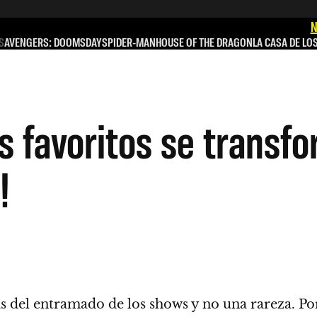
N
S
AVENGERS: DOOMSDAY
SPIDER-MAN
HOUSE OF THE DRAGON
LA CASA DE LO
s favoritos se transf
!
s del entramado de los shows y no una rareza.
Por