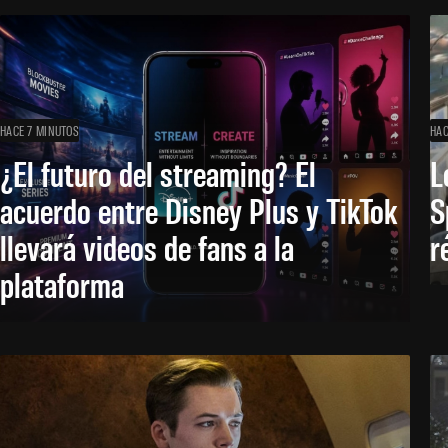
HACE 7 MINUTOS
HAC
¿El futuro del streaming? El
L
acuerdo entre Disney Plus y TikTok
S
llevará videos de fans a la
r
plataforma