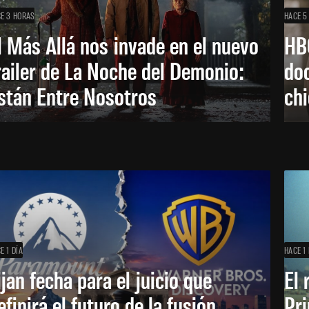
E 3 HORAS
HACE 5
l Más Allá nos invade en el nuevo
HB
railer de La Noche del Demonio:
do
stán Entre Nosotros
ch
E 1 DÍA
HACE 1 
ijan fecha para el juicio que
El 
efinirá el futuro de la fusión
Pri