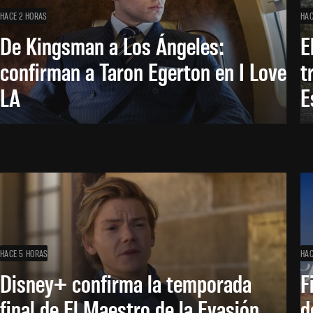
HACE 2 HORAS
HAC
De Kingsman a Los Ángeles:
E
confirman a Taron Egerton en I Love
t
LA
E
HACE 5 HORAS
HAC
Disney+ confirma la temporada
F
final de El Maestro de la Evasión
d