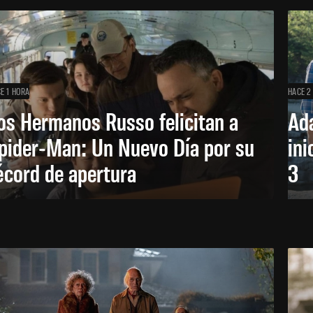
E 1 HORA
HACE 2
os Hermanos Russo felicitan a
Ada
pider-Man: Un Nuevo Día por su
ini
écord de apertura
3