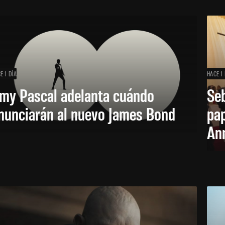
E 1 DÍA
HACE 1 
my Pascal adelanta cuándo
Seb
nunciarán al nuevo James Bond
pap
Ann