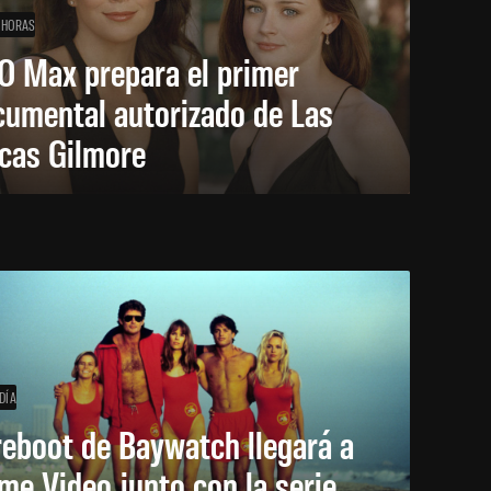
 HORAS
O Max prepara el primer
cumental autorizado de Las
icas Gilmore
DÍA
reboot de Baywatch llegará a
me Video junto con la serie