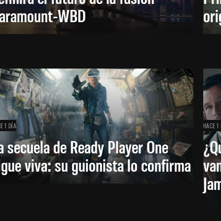
aramount-WBD
ori
E 1 DÍA
HACE 1 
a secuela de Ready Player One
¿Qu
igue viva: su guionista lo confirma
van
Ja