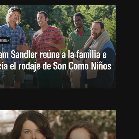
 HORAS
m Sandler reúne a la familia e
cia el rodaje de Son Como Niños