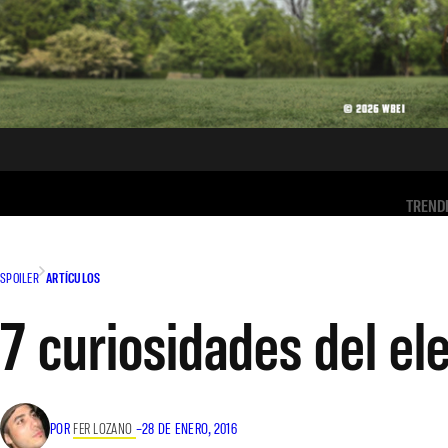
TREND
SPOILER
ARTÍCULOS
7 curiosidades del e
POR
FER LOZANO
–
28 DE ENERO, 2016