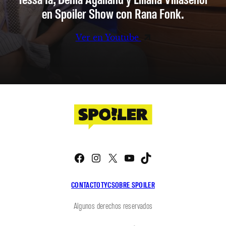
en Spoiler Show con Rana Fonk.
Ver en Youtube
Facebook
Instagram
X
YouTube
TikTok
CONTACTO
TYC
SOBRE SPOILER
Algunos derechos reservados