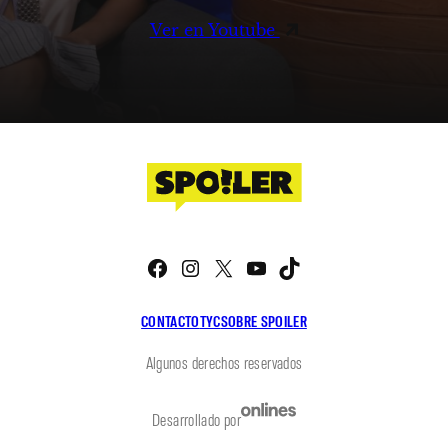
Ver en Youtube
Facebook
Instagram
X
YouTube
TikTok
CONTACTO
TYC
SOBRE SPOILER
Algunos derechos reservados
Desarrollado por