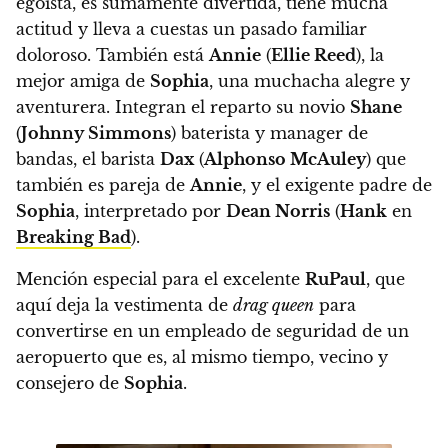
egoísta, es sumamente divertida, tiene mucha
actitud y lleva a cuestas un pasado familiar
doloroso.
También está
Annie
(
Ellie Reed
), la
mejor amiga de
Sophia
, una muchacha alegre y
aventurera. Integran el reparto su novio
Shane
(
Johnny Simmons
) baterista y manager de
bandas, el barista
Dax
(
Alphonso McAuley
) que
también es pareja de
Annie
, y el exigente padre de
Sophia
, interpretado por
Dean Norris
(
Hank
en
Breaking Bad
).
Mención especial para el excelente
RuPaul
, que
aquí deja la vestimenta de
drag queen
para
convertirse en un empleado de seguridad de un
aeropuerto que es, al mismo tiempo, vecino y
consejero de
Sophia
.