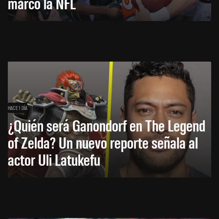
marcó la NFL
HACE 1 DÍA
¿Quién será Ganondorf en The Legend
of Zelda? Un nuevo reporte señala al
actor Uli Latukefu