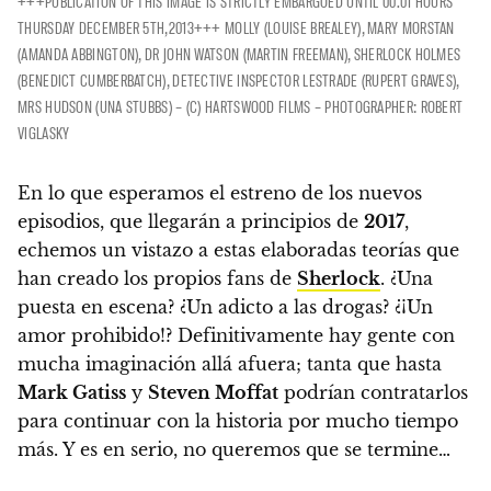
+++PUBLICATION OF THIS IMAGE IS STRICTLY EMBARGOED UNTIL 00.01 HOURS
THURSDAY DECEMBER 5TH,2013+++ MOLLY (LOUISE BREALEY), MARY MORSTAN
(AMANDA ABBINGTON), DR JOHN WATSON (MARTIN FREEMAN), SHERLOCK HOLMES
(BENEDICT CUMBERBATCH), DETECTIVE INSPECTOR LESTRADE (RUPERT GRAVES),
MRS HUDSON (UNA STUBBS) – (C) HARTSWOOD FILMS – PHOTOGRAPHER: ROBERT
VIGLASKY
En lo que esperamos el estreno de los nuevos
episodios, que llegarán a principios de
2017
,
echemos un vistazo a estas elaboradas teorías que
han creado los propios fans de
Sherlock
.
¿Una
puesta en escena? ¿Un adicto a las drogas? ¿¡Un
amor prohibido!?
Definitivamente hay gente con
mucha imaginación allá afuera; tanta que hasta
Mark Gatiss
y
Steven Moffat
podrían contratarlos
para continuar con la historia por mucho tiempo
más. Y es en serio, no queremos que se termine…