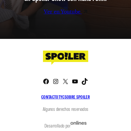
Ver en Youtube
Facebook
Instagram
X
YouTube
TikTok
CONTACTO
TYC
SOBRE SPOILER
Algunos derechos reservados
Desarrollado por