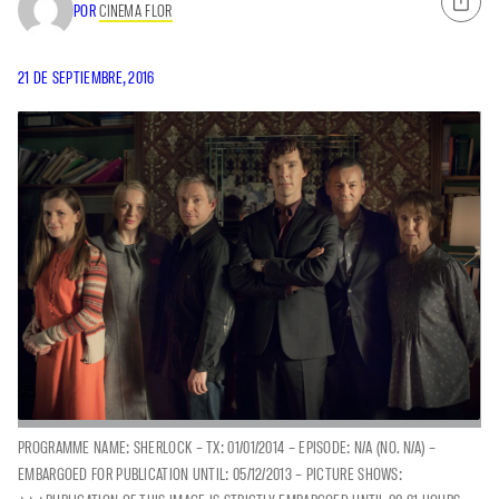
POR
CINEMA FLOR
21 DE SEPTIEMBRE, 2016
PROGRAMME NAME: SHERLOCK – TX: 01/01/2014 – EPISODE: N/A (NO. N/A) –
EMBARGOED FOR PUBLICATION UNTIL: 05/12/2013 – PICTURE SHOWS: