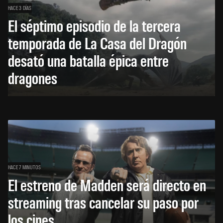
HACE 3 DÍAS
El séptimo episodio de la tercera
temporada de La Casa del Dragón
desató una batalla épica entre
dragones
HACE 7 MINUTOS
El estreno de Madden será directo en
streaming tras cancelar su paso por
los cines