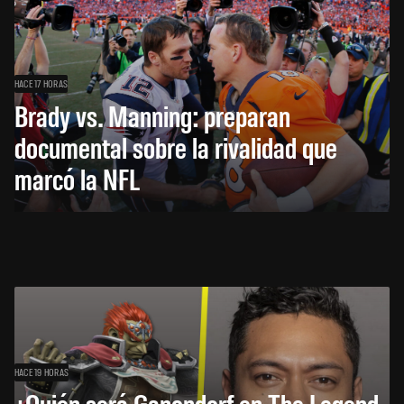
HACE 17 HORAS
Brady vs. Manning: preparan
documental sobre la rivalidad que
marcó la NFL
HACE 19 HORAS
¿Quién será Ganondorf en The Legend