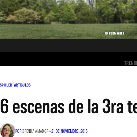
TREND
SPOILER
ARTÍCULOS
6 escenas de la 3ra 
POR
BRENDA AMADOR
–
21 DE NOVIEMBRE, 2016