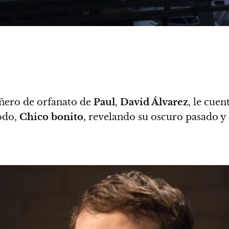
ero de orfanato de
Paul
,
David Álvarez
, le cuen
podo,
Chico bonito
, revelando su oscuro pasado y 