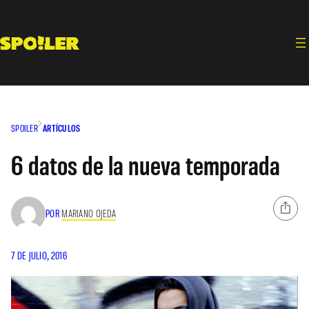
Saltar
al
contenido
SPOILER
ARTÍCULOS
6 datos de la nueva temporada
POR
MARIANO OJEDA
7 DE JULIO, 2016