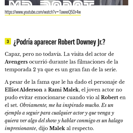
https://www.youtube.com/watch?v=TawxeQ5Dr4w
¿Podría aparecer Robert Downey Jr.?
3
Capaz, pero no todavía.
La visita del actor de
Avengers
ocurrió durante las filmaciones de la
temporada 2 ya que es un gran fan de la serie.
A pesar de la fama que le ha dado el personaje de
Elliot Alderson
a
Rami Malek
, el joven actor no
pudo evitar emocionarse cuando vio al
Robert
en
el set.
Obviamente, me ha inspirado mucho. Es un
ejemplo a seguir para cualquier actor y que venga y
quiera ver algo del show y hablar conmigo es un halago
impresionante
, dijo
Malek
al respecto.