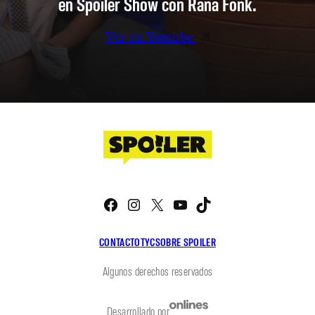
en Spoiler Show con Rana Fonk.
Ver en Youtube
Facebook
Instagram
X
YouTube
TikTok
CONTACTO
TYC
SOBRE SPOILER
Algunos derechos reservados
Desarrollado por