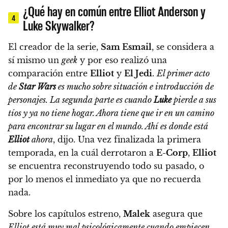
¿Qué hay en común entre Elliot Anderson y
4
Luke Skywalker?
El creador de la serie,
Sam Esmail
, se considera a
sí mismo un
geek
y por eso realizó una
comparación entre
Elliot
y
El Jedi
.
El primer acto
de
Star Wars
es mucho sobre situación e introducción de
personajes. La segunda parte es cuando
Luke
pierde a sus
tíos y ya no tiene hogar. Ahora tiene que ir en un camino
para encontrar su lugar en el mundo. Ahí es donde está
Elliot
ahora
, dijo. Una vez finalizada la primera
temporada, en la cuál derrotaron a
E-Corp
,
Elliot
se encuentra reconstruyendo todo su pasado, o
por lo menos el inmediato ya que no recuerda
nada.
Sobre los capítulos estreno,
Malek
asegura que
Elliot está muy mal psicológicamente cuando empiecen
.