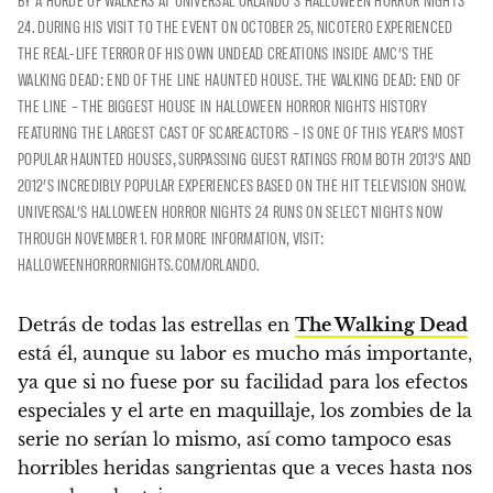
BY A HORDE OF WALKERS AT UNIVERSAL ORLANDO’S HALLOWEEN HORROR NIGHTS
24. DURING HIS VISIT TO THE EVENT ON OCTOBER 25, NICOTERO EXPERIENCED
THE REAL-LIFE TERROR OF HIS OWN UNDEAD CREATIONS INSIDE AMC’S THE
WALKING DEAD: END OF THE LINE HAUNTED HOUSE. THE WALKING DEAD: END OF
THE LINE – THE BIGGEST HOUSE IN HALLOWEEN HORROR NIGHTS HISTORY
FEATURING THE LARGEST CAST OF SCAREACTORS – IS ONE OF THIS YEAR’S MOST
POPULAR HAUNTED HOUSES, SURPASSING GUEST RATINGS FROM BOTH 2013’S AND
2012’S INCREDIBLY POPULAR EXPERIENCES BASED ON THE HIT TELEVISION SHOW.
UNIVERSAL’S HALLOWEEN HORROR NIGHTS 24 RUNS ON SELECT NIGHTS NOW
THROUGH NOVEMBER 1. FOR MORE INFORMATION, VISIT:
HALLOWEENHORRORNIGHTS.COM/ORLANDO.
Detrás de todas las estrellas en
The Walking Dead
está él, aunque su labor es mucho más importante,
ya que si no fuese por su facilidad para los efectos
especiales y el arte en maquillaje,
los zombies de la
serie no serían lo mismo, así como tampoco esas
horribles heridas sangrientas que a veces hasta nos