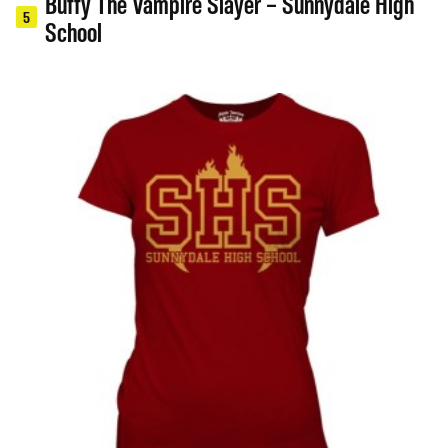
Buffy The Vampire Slayer – Sunnydale High
5
School