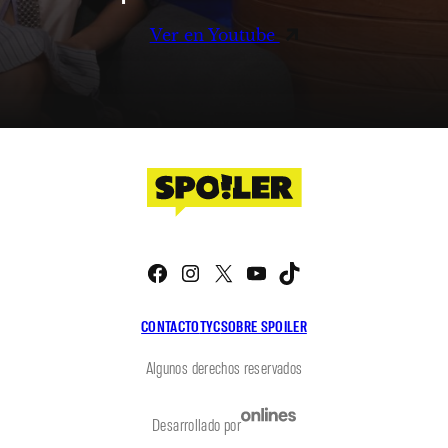
Ver en Youtube
Facebook
Instagram
X
YouTube
TikTok
CONTACTO
TYC
SOBRE SPOILER
Algunos derechos reservados
Desarrollado por