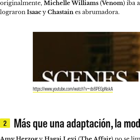
originalmente,
Michelle Williams
(
Venom
) iba
lograron
Isaac
y
Chastain
es abrumadora.
https://www.youtube.com/watch?v=ds6PEGpNskA
Más que una adaptación, la mod
2
Amy Herzog
y
Hagai Levi
(
The Affair
) no se li