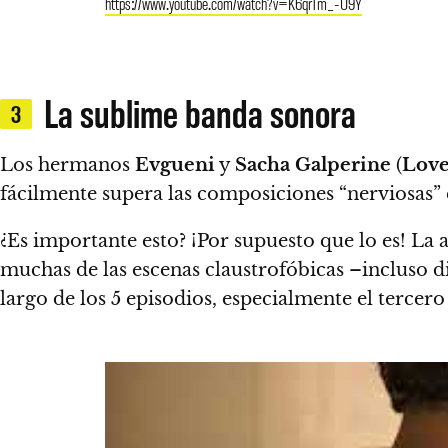
https://www.youtube.com/watch?v=K6qrTm_-U9Y
La sublime banda sonora
3
Los hermanos
Evgueni
y
Sacha Galperine
(
Love
fácilmente supera las composiciones “nerviosas” e
¿Es importante esto? ¡Por supuesto que lo es! La
muchas de las escenas claustrofóbicas –incluso
largo de los 5 episodios, especialmente el tercero