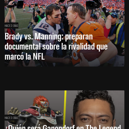
HACE 3 DÍAS
Brady vs. Manning: preparan
documental sobre la rivalidad que
marcó la NFL
HACE 3 DÍAS
¿Quién será Ganondorf en The Legend