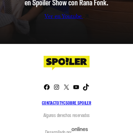
en Spoiler Show con Rana Fonk.
Ver en Youtube
Facebook
Instagram
X
YouTube
TikTok
CONTACTO
TYC
SOBRE SPOILER
Algunos derechos reservados
Desarrollado por