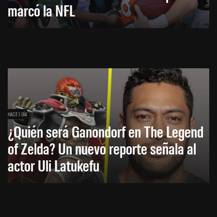
marcó la NFL
HACE 1 DÍA
¿Quién será Ganondorf en The Legend
of Zelda? Un nuevo reporte señala al
actor Uli Latukefu