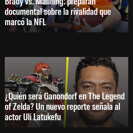
Brady vs. Manning: preparan
documental sobre la rivalidad que
marcó la NFL
HACE 1 DÍA
¿Quién será Ganondorf en The Legend
of Zelda? Un nuevo reporte señala al
actor Uli Latukefu