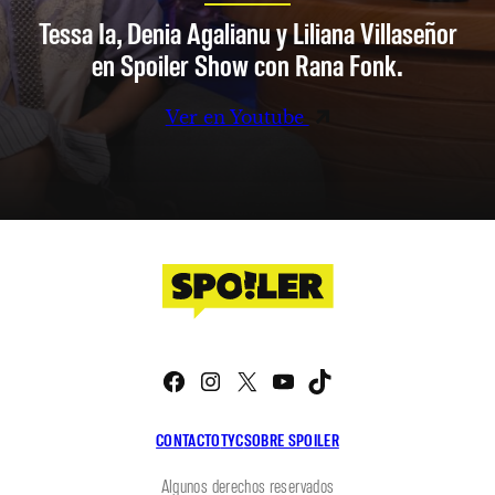
Tessa Ia, Denia Agalianu y Liliana Villaseñor
en Spoiler Show con Rana Fonk.
Ver en Youtube
Facebook
Instagram
X
YouTube
TikTok
CONTACTO
TYC
SOBRE SPOILER
Algunos derechos reservados