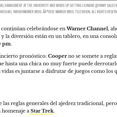
UAL HARASSMENT AT THE UNIVERSITY AND WINDS UP GETTING LEONARD (JOHNNY GALECKI,
TO: MICHAEL YARISH/WARNER BROS. ÃÂ©2012 WARNER BROS. TELEVISION. ALL RIGHTS RESER
continúan celebrándose en
Warner Channel
, a
y la diversión están en un tablero, en una consol
0 pm
.
 incierto pronóstico:
Cooper
no se somete a regla
e hasta una chica no muy fuerte puede derrotarl
s vidas es juntarse a disfrutar de juegos como lo
e las reglas generales del ajedrez tradicional, pe
un homenaje a
Star Trek
.