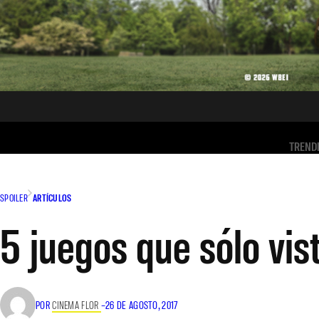
TREND
SPOILER
ARTÍCULOS
5 juegos que sólo vis
POR
CINEMA FLOR
–
26 DE AGOSTO, 2017