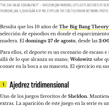
"THE EGG SALAD EQUIVALENCY" — SHELDON (JIM PARSONS, LEFT) GETS ACCUSED OF SEX
THURSDAY, JAN. 3, (8:00 Ã¢ÂÂ 8:31 PM, ET/PT) ON THE CBS TELEVISION NETWORK. PHO
Resulta que los 10 años de
The Big Bang Theory
selección de episodios en donde el esparcimiento 
madera. El
domingo 27 de agosto
, desde las
2:0
Para ellos, el deporte es un escenario de escaso e
allá de lo que alcanza su mano;
Wolowitz
sabe qu
comer en la boca a su mascota. El ejercicio en su
Ajedrez tridimensional
1
Uno de los juegos favoritos de
Sheldon
. Mantien
extras.
La aparición de este juego en la serie es 