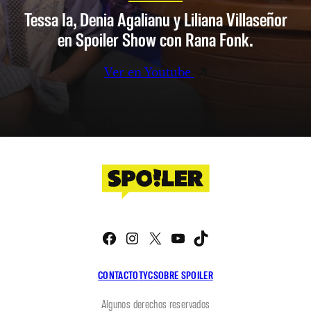
Tessa Ia, Denia Agalianu y Liliana Villaseñor
en Spoiler Show con Rana Fonk.
Ver en Youtube
Facebook
Instagram
X
YouTube
TikTok
CONTACTO
TYC
SOBRE SPOILER
Algunos derechos reservados