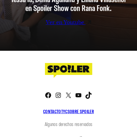
en Spoiler Show con Rana Fonk.
Ver en Youtube
Facebook
Instagram
X
YouTube
TikTok
CONTACTO
TYC
SOBRE SPOILER
Algunos derechos reservados