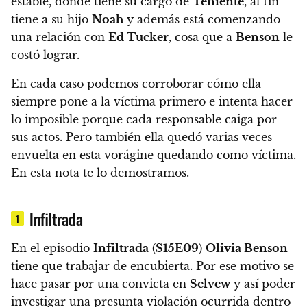
estable, donde tiene su cargo de
Teniente
, al fin
tiene a su hijo
Noah
y además está comenzando
una relación con
Ed Tucker
, cosa que a
Benson
le
costó lograr.
En cada caso podemos corroborar cómo ella
siempre pone a la víctima primero e intenta hacer
lo imposible porque cada responsable caiga por
sus actos.
Pero también ella quedó varias veces
envuelta en esta vorágine quedando como víctima.
En esta nota te lo demostramos.
Infiltrada
1
En el episodio
Infiltrada
(
S15E09
)
Olivia Benson
tiene que trabajar de encubierta.
Por ese motivo se
hace pasar por una convicta en
Selvew
y así poder
investigar una presunta violación ocurrida dentro