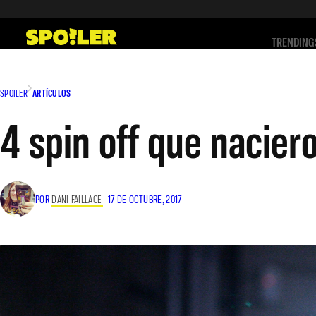
Saltar
al
TRENDING
contenido
SPOILER
ARTÍCULOS
4 spin off que nacier
POR
DANI FAILLACE
–
17 DE OCTUBRE, 2017