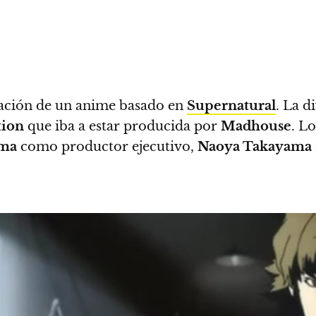
zación de un anime basado en
Supernatural
. La d
tion
que iba a estar producida por
Madhouse
.
Los
ma
como productor ejecutivo,
Naoya Takayama