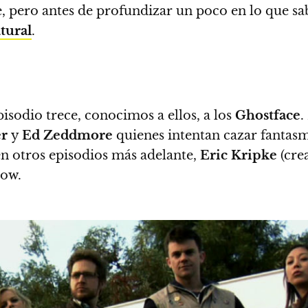
 pero antes de profundizar un poco en lo que s
tural
.
isodio trece, conocimos a ellos, a los
Ghostface
.
er
y
Ed Zeddmore
quienes intentan cazar fantasma
en otros episodios más adelante,
Eric Kripke
(cre
how.