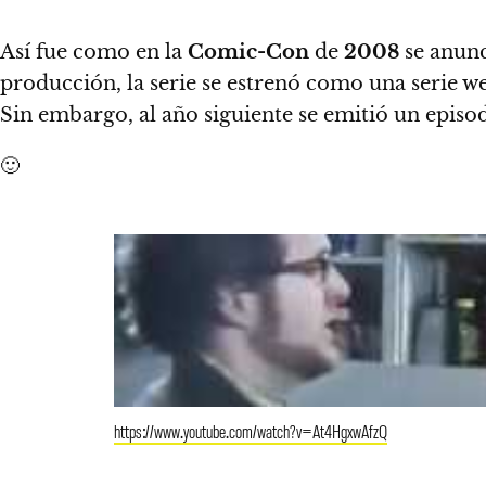
Así fue como en la
Comic-Con
de
2008
se anunc
producción,
la serie se estrenó como una serie web
Sin embargo, al año siguiente se emitió un epi
🙂
https://www.youtube.com/watch?v=At4HgxwAfzQ