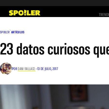
Saltar
al
TREND
contenido
SPOILER
ARTÍCULOS
23 datos curiosos que
POR
DANI FAILLACE
–
13 DE JULIO, 2017