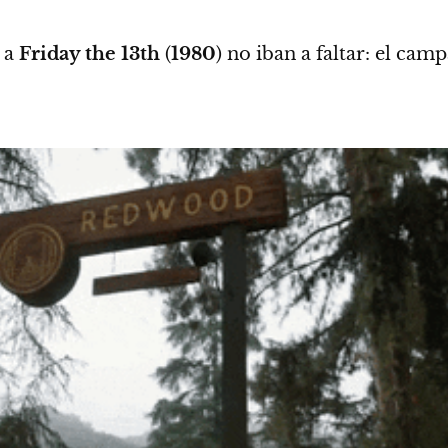
s a
Friday the 13th
(
1980
) no iban a faltar:
el cam