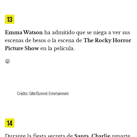
13
Emma Watson
ha admitido que se niega a ver sus
escenas de besos o la escena de
The Rocky Horror
Picture Show
en la película.
😛
Crédito: Gifer/Summit Entertainment
14
Durante la fiesta secreta de
Santa
,
Charlie
reparte