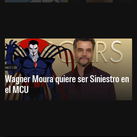
HACE 1 DÍA
Wagner Moura quiere ser Siniestro en
el MCU