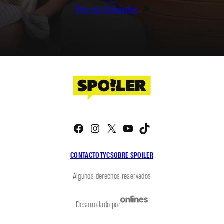
Ver en Youtube
Facebook
Instagram
X
YouTube
TikTok
CONTACTO
TYC
SOBRE SPOILER
Algunos derechos reservados
Desarrollado por