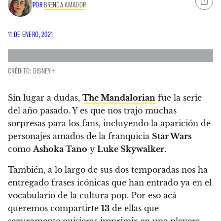
POR
BRENDA AMADOR
11 DE ENERO, 2021
CRÉDITO: DISNEY+
Sin lugar a dudas,
The Mandalorian
fue la serie
del año pasado.
Y es que nos trajo muchas
sorpresas para los fans, incluyendo la aparición de
personajes amados de la franquicia
Star Wars
como
Ashoka Tano
y
Luke Skywalker
.
También, a lo largo de sus dos temporadas
nos ha
entregado frases icónicas
que han entrado ya en el
vocabulario de la cultura pop.
Por eso acá
queremos compartirte
13
de ellas que
seguramente quisieras imprimir en una playera.