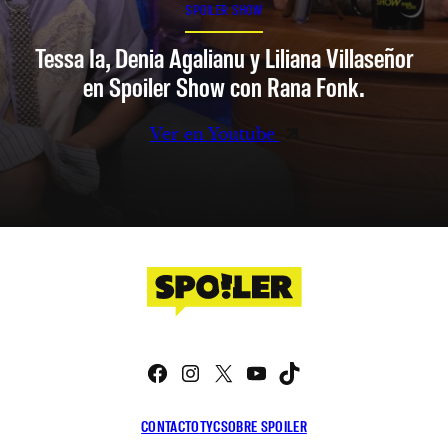
SPOILER SHOW
Tessa Ia, Denia Agalianu y Liliana Villaseñor
en Spoiler Show con Rana Fonk.
Ver en Youtube
Facebook
Instagram
X
YouTube
TikTok
CONTACTO
TYC
SOBRE SPOILER