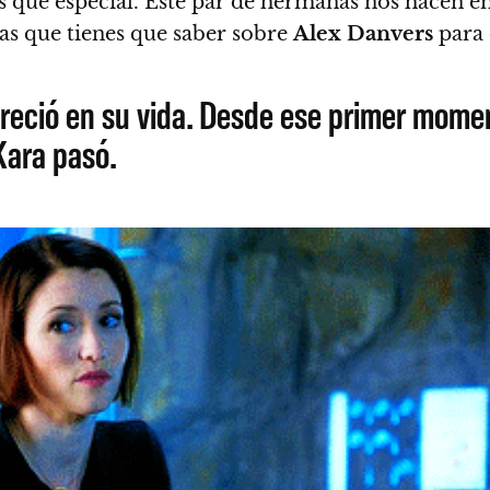
 que especial. Este par de hermanas nos hacen 
as que tienes que saber sobre
Alex
Danvers
para 
pareció en su vida. Desde ese primer mome
Kara pasó.