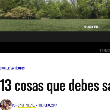
TREND
SPOILER
ARTÍCULOS
13 cosas que debes s
POR
DANI FAILLACE
–
1 DE JULIO, 2017