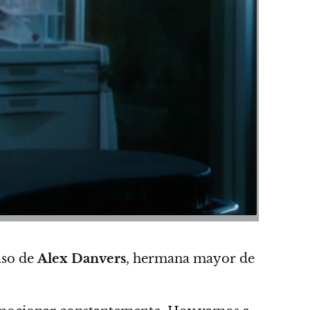
aso de
Alex Danvers
, hermana mayor de