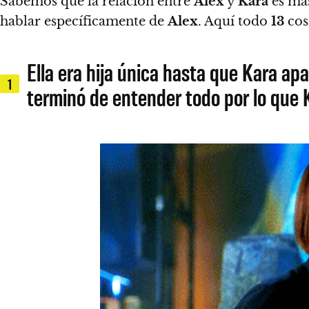
Sabemos que la relación entre
Alex
y
Kara
es más
hablar específicamente de
Alex
. Aquí todo
13
cos
Ella era hija única hasta que Kara a
1
terminó de entender todo por lo que 