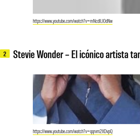
https://www.youtube.com/watch?v=mNcdlLIOdNw
Stevie Wonder – El icónico artista t
2
https://www.youtube.com/watch?v=qqrvm2XDvpQ