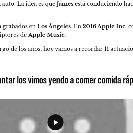
 auto. La idea es que
James
está conduciendo hacia
on grabados en
Los Ángeles
. En
2016 Apple Inc.
co
riptores de
Apple Music
.
argo de los años, hoy vamos a recordar 11 actuac
ntar los vimos yendo a comer comida ráp