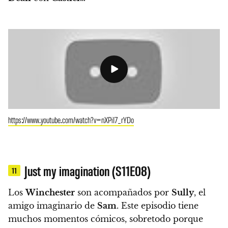
https://www.youtube.com/watch?v=nXPiI7_rYDo
Just my imagination (S11E08)
11
Los
Winchester
son acompañados por
Sully
, el
amigo imaginario de
Sam
.
Este episodio tiene
muchos momentos cómicos, sobretodo porque