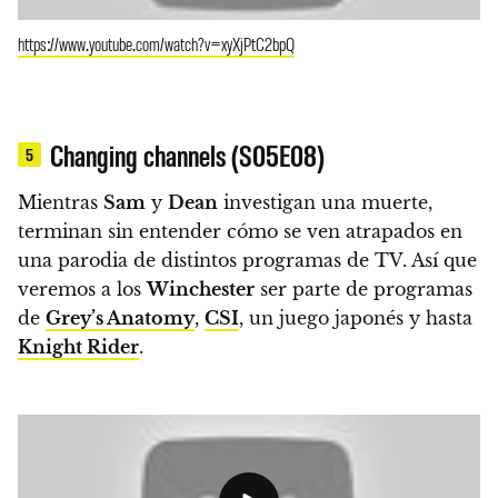
https://www.youtube.com/watch?v=xyXjPtC2bpQ
Changing channels (S05E08)
5
Mientras
Sam
y
Dean
investigan una muerte,
terminan sin entender cómo se ven atrapados en
una parodia de distintos programas de TV.
Así que
veremos a los
Winchester
ser parte de programas
de
Grey’s Anatomy
,
CSI
, un juego japonés y hasta
Knight Rider
.