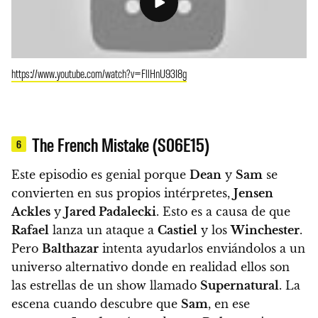
https://www.youtube.com/watch?v=FllHnU93I8g
The French Mistake (S06E15)
6
Este episodio es genial porque
Dean
y
Sam
se
convierten en sus propios intérpretes,
Jensen
Ackles
y
Jared Padalecki
.
Esto es a causa de que
Rafael
lanza un ataque a
Castiel
y los
Winchester
.
Pero
Balthazar
intenta ayudarlos enviándolos a un
universo alternativo donde en realidad ellos son
las estrellas de un show llamado
Supernatural
.
La
escena cuando descubre que
Sam
, en ese