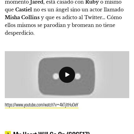
momento
Jared
, está casado con
Ruby
o mismo
que
Castiel
no es un ángel sino un actor llamado
Misha Collins
y que es adicto al Twitter…
Cómo
ellos mismos se parodian y bromean no tiene
desperdicio.
https://www.youtube.com/watch?v=4kTjltHuOeY