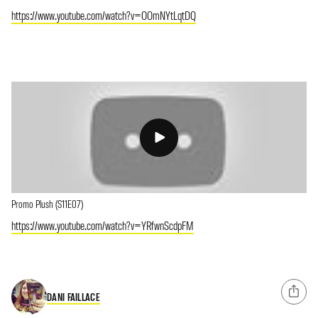
https://www.youtube.com/watch?v=OOmNYtLqtDQ
Promo Plush (S11E07)
https://www.youtube.com/watch?v=YRfwnScdpFM
DANI FAILLACE