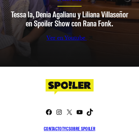
Tessa Ia, Denia Agalianu y Liliana Villaseñor
en Spoiler Show con Rana Fonk.
Ver en Youtube
Facebook
Instagram
X
YouTube
TikTok
CONTACTO
TYC
SOBRE SPOILER