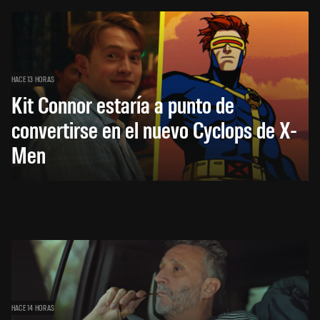
HACE 13 HORAS
Kit Connor estaría a punto de
convertirse en el nuevo Cyclops de X-
Men
HACE 14 HORAS