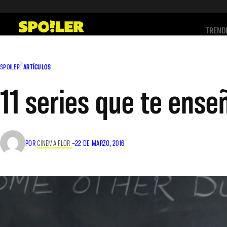
Saltar
al
TREND
contenido
SPOILER
ARTÍCULOS
11 series que te ense
POR
CINEMA FLOR
–
22 DE MARZO, 2016