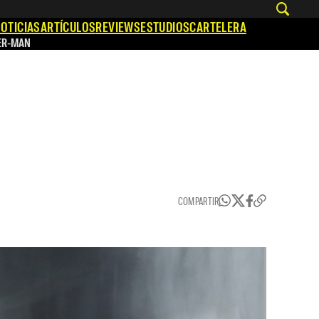
OTICIAS
ARTÍCULOS
REVIEWS
ESTUDIOS
CARTELERA
ER-MAN
COMPARTIR