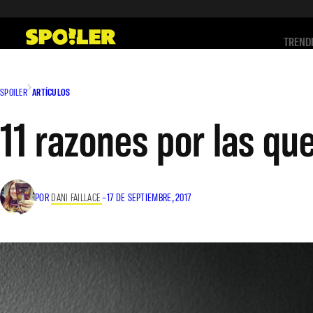
Saltar
al
TREND
contenido
SPOILER
ARTÍCULOS
11 razones por las qu
POR
DANI FAILLACE
–
17 DE SEPTIEMBRE, 2017