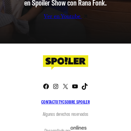
en Spoiler Show con Rana Fonk.
Ver en Youtube
Facebook
Instagram
X
YouTube
TikTok
CONTACTO
TYC
SOBRE SPOILER
Algunos derechos reservados
Desarrollado por