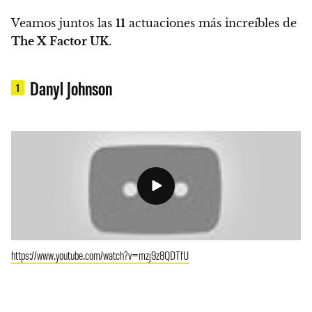
Veamos juntos las
11
actuaciones más increíbles de
The X Factor UK
.
Danyl Johnson
1
https://www.youtube.com/watch?v=mzj9z8QDTfU