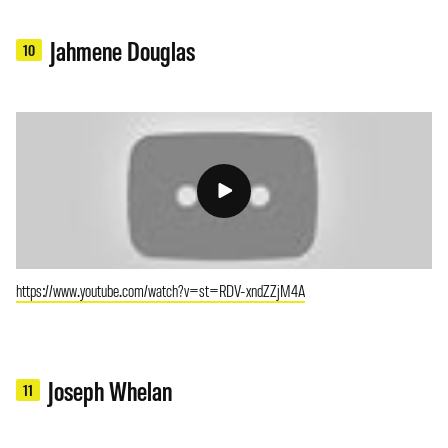
Jahmene Douglas
10
https://www.youtube.com/watch?v=st=RDV-xndZZjM4A
Joseph Whelan
11