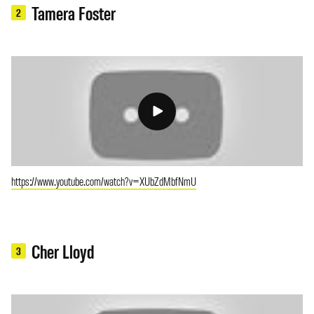
Tamera Foster
2
https://www.youtube.com/watch?v=XUbZdMbfNmU
Cher Lloyd
3