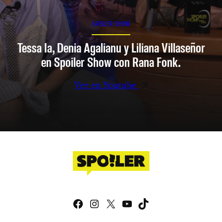
SPOILER SHOW
Tessa Ia, Denia Agalianu y Liliana Villaseñor
en Spoiler Show con Rana Fonk.
Ver en Youtube
Facebook
Instagram
X
YouTube
TikTok