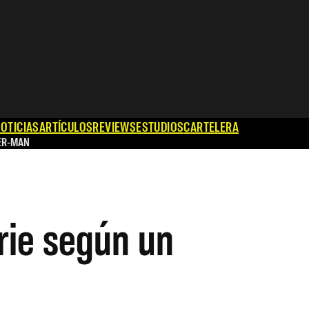
OTICIAS
ARTÍCULOS
REVIEWS
ESTUDIOS
CARTELERA
ER-MAN
erie según un