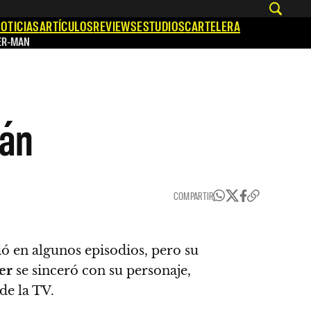
OTICIAS
ARTÍCULOS
REVIEWS
ESTUDIOS
CARTELERA
ER-MAN
rán
COMPARTIR
ió en algunos episodios, pero su
er
se sinceró con su personaje
,
de la TV.