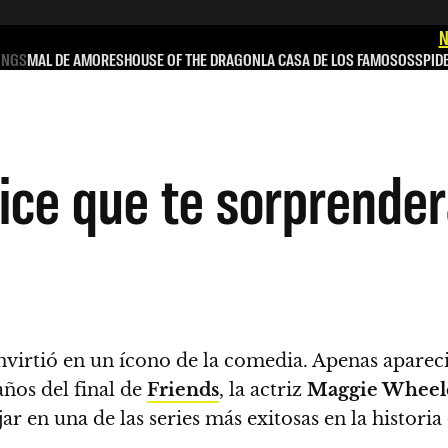
N
INGS
MAL DE AMORES
HOUSE OF THE DRAGON
LA CASA DE LOS FAMOSOS
SPID
nice que te sorprende
convirtió en un ícono de la comedia. Apenas aparec
años del final de
Friends
, la actriz
Maggie Wheel
 en una de las series más exitosas en la historia 