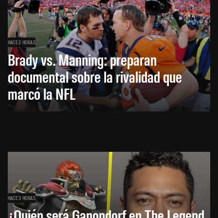
HACE 2 HORAS
Brady vs. Manning: preparan
documental sobre la rivalidad que
marcó la NFL
HACE 3 HORAS
¿Quién será Ganondorf en The Legend