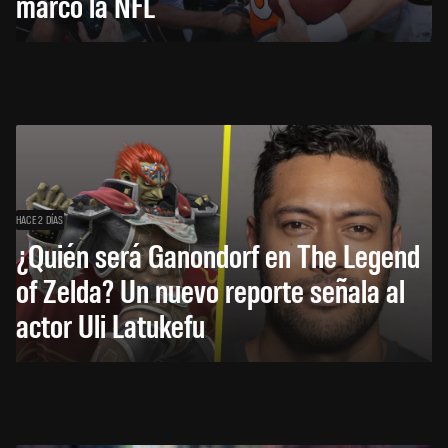
marcó la NFL
HACE 2 DÍAS
¿Quién será Ganondorf en The Legend
of Zelda? Un nuevo reporte señala al
actor Uli Latukefu