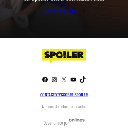
Ver en Youtube
Facebook
Instagram
X
YouTube
TikTok
CONTACTO
TYC
SOBRE SPOILER
Algunos derechos reservados
Desarrollado por